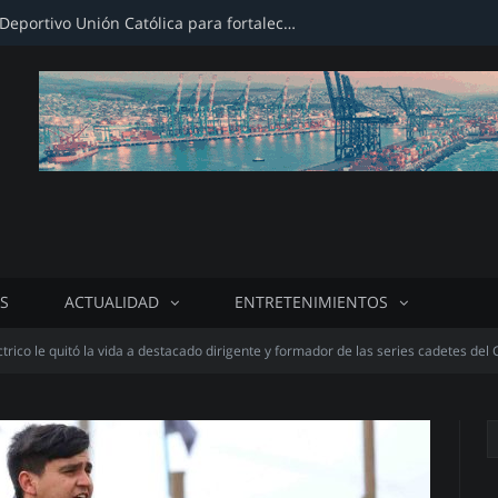
Firman convenio con Club Deportivo Unión Católica para fortalecer infraestructura deportiva
S
ACTUALIDAD
ENTRETENIMIENTOS
trico le quitó la vida a destacado dirigente y formador de las series cadetes del 