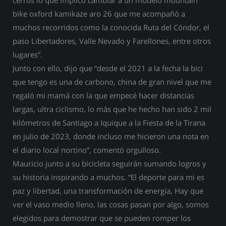
cerros lo que implicó cambiar a un modelo mountain
bike oxford kamikaze aro 26 que me acompañó a
muchos recorridos como la conocida Ruta del Cóndor, el
paso Libertadores, Valle Nevado y Farellones, entre otros
lugares”.
Junto con ello, dijo que “desde el 2021 a la fecha la bici
que tengo es una de carbono, china de gran nivel que me
regaló mi mamá con la que empecé hacer distancias
largas, ultra ciclismo, lo más que he hecho han sido 2 mil
kilómetros de Santiago a Iquique a la Fiesta de la Tirana
en julio de 2023, donde incluso me hicieron una nota en
el diario local nortino”, comentó orgulloso.
Mauricio junto a su bicicleta seguirán sumando logros y
su historia inspirando a muchos. “El deporte para mi es
paz y libertad, una transformación de energía, Hay que
ver el vaso medio lleno, las cosas pasan por algo, somos
elegidos para demostrar que se pueden romper los