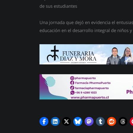
de sus estudiantes
Una jornada que dejó en evidencia el entusias
educación en el desarrollo integral de niños y