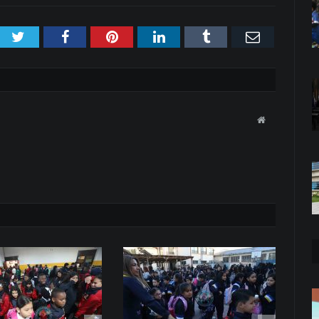
Twitter
Facebook
Pinterest
LinkedIn
Tumblr
Email
Website