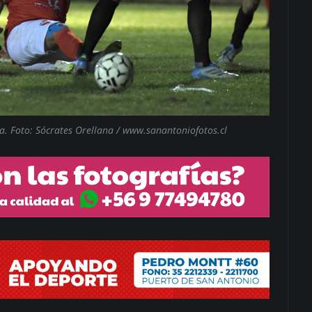
a. Foto: Sócrates Orellana / www.sanantoniofotos.cl