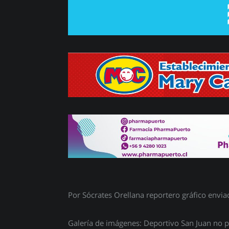
Por Sócrates Orellana reportero gráfico envia
Galería de imágenes: Deportivo San Juan no 