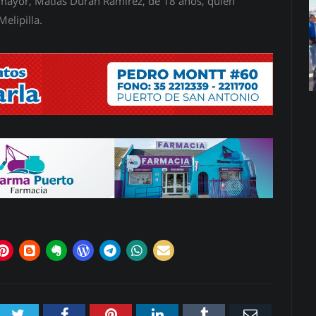
 mayor, Matías Durán Ramírez, de 18 años, quien
elipilla.
Twitter
Facebook
Pinterest
LinkedIn
Tumblr
Email