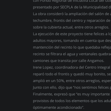
con Fondo Regional de Iniciativa Local del Go
presentado por SECPLA de la Municipalidad d
La obra consideró la ampliación del salón de 
techumbre, frontis del centro y reparación de
sobre la cubierta actual, entre otros arreglos.
La ejecución de este proyecto tiene felices a l
adultos mayores, tomando en cuenta que des
mantención del recinto lo que quedaba reflej
recinto se filtrara el agua y ventanales queb
camiones que transita por calle Angamos.
Irene Lopez, coordinadora del Centro Integral
reparó todo el frontis y quedó muy bonito, se
amplió en un 50%, entre otros arreglos, espe
Junto con ello, dijo que “nos sentimos felices
Finalmente, expresó que “es muy importante
provistos de todos los elementos que los adu
óptimamente acondicionado”.