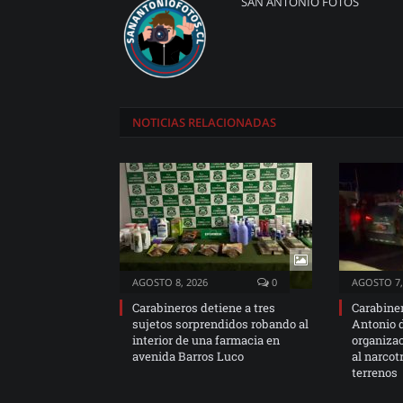
SAN ANTONIO FOTOS
NOTICIAS
RELACIONADAS
AGOSTO 8, 2026
0
AGOSTO 7,
Carabineros detiene a tres
Carabine
sujetos sorprendidos robando al
Antonio 
interior de una farmacia en
organiza
avenida Barros Luco
al narcot
terrenos