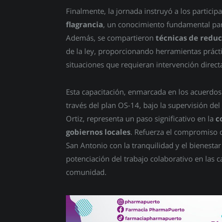
Finalmente, la jornada instruyó a los particip
flagrancia
, un conocimiento fundamental par
Además, se compartieron
técnicas de redu
de la ley, proporcionando herramientas práct
situaciones que requieran intervención direct
Esta capacitación, enmarcada en los acuerdos 
través del plan OS-14, bajo la supervisión de
Ortiz, representa un paso significativo en la
c
gobiernos locales
. Refuerza el compromiso d
San Antonio con la tranquilidad y el bienestar 
potenciación del trabajo colaborativo en las c
comunidad.