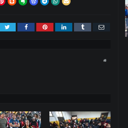
Twitter
Facebook
Pinterest
LinkedIn
Tumblr
Email
Website