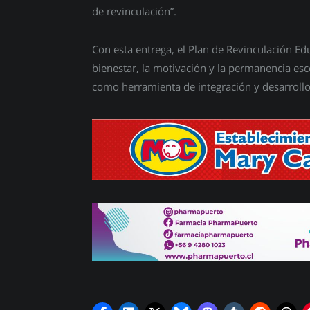
de revinculación”.
Con esta entrega, el Plan de Revinculación 
bienestar, la motivación y la permanencia esc
como herramienta de integración y desarrollo