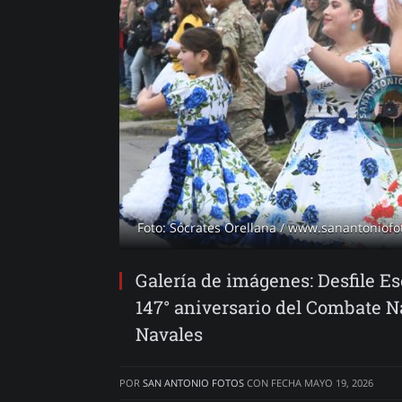
Foto: Sócrates Orellana / www.sanantoniofot
Galería de imágenes: Desfile 
147° aniversario del Combate Na
Navales
POR
SAN ANTONIO FOTOS
CON FECHA
MAYO 19, 2026