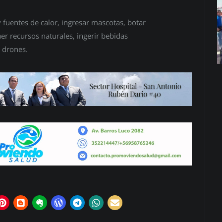
y fuentes de calor, ingresar mascotas, botar
er recursos naturales, ingerir bebidas
r drones.