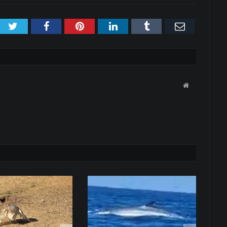
Twitter
Facebook
Pinterest
LinkedIn
Tumblr
Email
Website